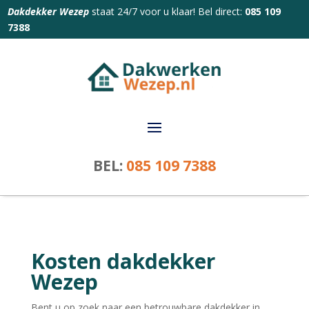
Dakdekker Wezep
staat 24/7 voor u klaar! Bel direct:
085 109
7388
BEL:
085 109 7388
Kosten dakdekker
Wezep
Bent u op zoek naar een betrouwbare dakdekker in