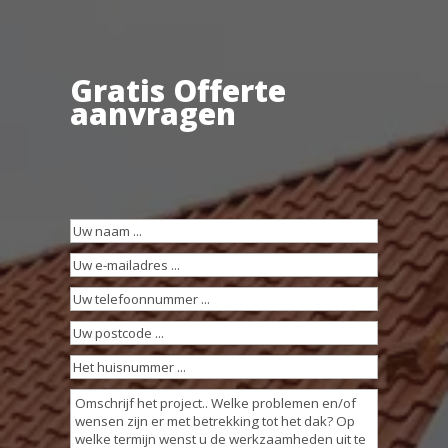
Gratis Offerte
aanvragen
Uw
naam
(Vereist)
Uw
e-
Uw
mailadres
(Vereist)
telefoonnummer
(Vereist)
Uw
postcode
(Vereist)
Het
huisnummer
Omschrijving
...
werkzaamheden
(Vereist)
(Vereist)